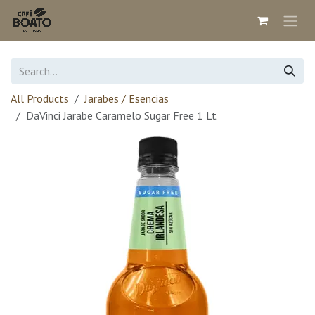
Skip to Content
All Products
Jarabes / Esencias
DaVinci Jarabe Caramelo Sugar Free 1 Lt