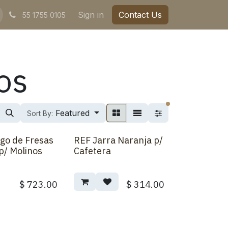
Sign in
Contact Us
55 1755 0105
os
filters active
Featured
Sort By:
go de Fresas
REF Jarra Naranja p/
p/ Molinos
Cafetera
$
723.00
$
314.00