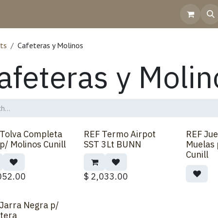
Home
Shop
Contact Us
Help
Invoicing
ts
Cafeteras y Molinos
afeteras y Molin
Tolva Completa
REF Termo Airpot
REF Jue
p/ Molinos Cunill
SST 3Lt BUNN
Muelas 
Cunill
052.00
$
2,033.00
Jarra Negra p/
tera