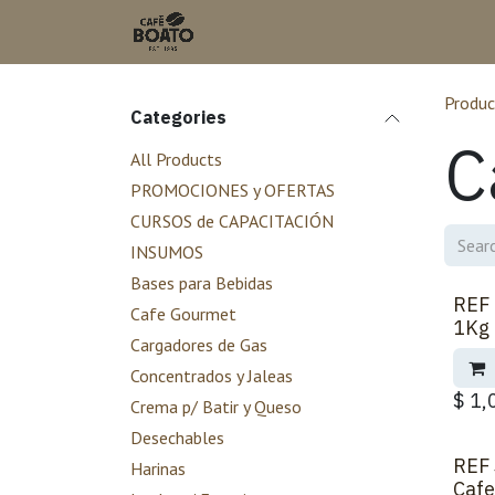
Skip to Content
Produc
Categories
C
All Products
PROMOCIONES y OFERTAS
CURSOS de CAPACITACIÓN
INSUMOS
Bases para Bebidas
REF 
Cafe Gourmet
1Kg 
Cargadores de Gas
Concentrados y Jaleas
$
1,
Crema p/ Batir y Queso
Desechables
REF 
Harinas
Cafe