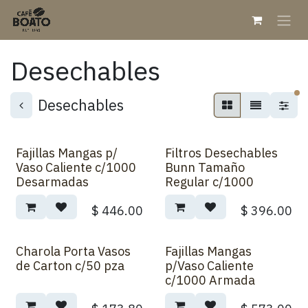
Skip to Content
Desechables
fi
Desechables
Fajillas Mangas p/
Filtros Desechables
Vaso Caliente c/1000
Bunn Tamaño
Desarmadas
Regular c/1000
$
446.00
$
396.00
Charola Porta Vasos
Fajillas Mangas
de Carton c/50 pza
p/Vaso Caliente
c/1000 Armada