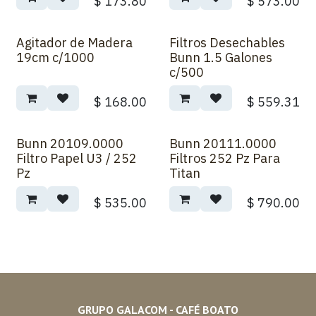
$
173.80
$
573.00
Agitador de Madera
Filtros Desechables
19cm c/1000
Bunn 1.5 Galones
c/500
$
168.00
$
559.31
Bunn 20109.0000
Bunn 20111.0000
Filtro Papel U3 / 252
Filtros 252 Pz Para
Pz
Titan
$
535.00
$
790.00
GRUPO GALACOM - CAFÉ BOATO