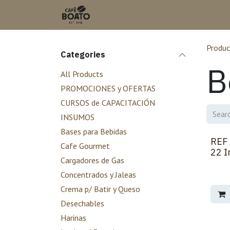
Skip to Content
Produc
Categories
B
All Products
PROMOCIONES y OFERTAS
CURSOS de CAPACITACIÓN
INSUMOS
Bases para Bebidas
REF 
Cafe Gourmet
22 I
Cargadores de Gas
Concentrados y Jaleas
Crema p/ Batir y Queso
Desechables
Harinas