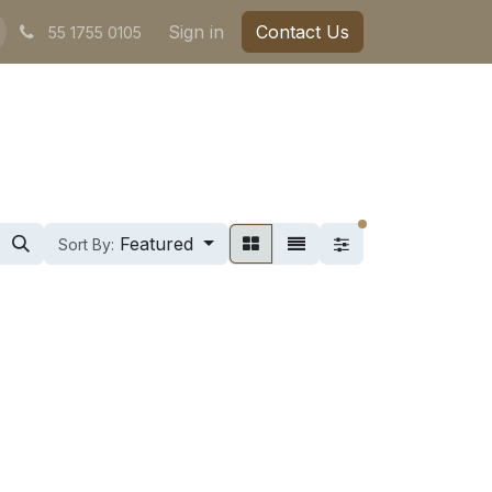
Sign in
Contact Us
55 1755 0105
filters active
Featured
Sort By: