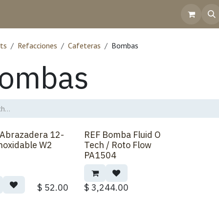
Home
Shop
Contact Us
Help
Invoicing
ts
Refacciones
Cafeteras
Bombas
ombas
Abrazadera 12-
REF Bomba Fluid O
noxidable W2
Tech / Roto Flow
PA1504
$
52.00
$
3,244.00