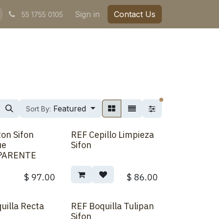
Sign in
Contact Us
55 1755 0105
filters active
Featured
Sort By:
ton Sifon
REF Cepillo Limpieza
ue
Sifon
PARENTE
$
97.00
$
86.00
uilla Recta
REF Boquilla Tulipan
Sifon