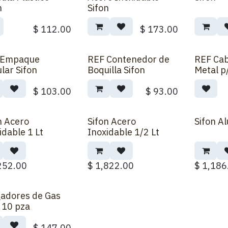
n
Sifon
$
112.00
$
173.00
 Empaque
REF Contenedor de
REF Cab
ular Sifon
Boquilla Sifon
Metal p
$
103.00
$
93.00
n Acero
Sifon Acero
Sifon Al
idable 1 Lt
Inoxidable 1/2 Lt
252.00
$
1,822.00
$
1,186
adores de Gas
 10 pza
$
147.00