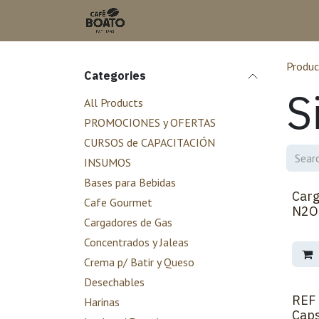
Skip to Content
Produc
Categories
S
All Products
PROMOCIONES y OFERTAS
CURSOS de CAPACITACIÓN
INSUMOS
Bases para Bebidas
Carg
Cafe Gourmet
N2O
Cargadores de Gas
Concentrados y Jaleas
Crema p/ Batir y Queso
Desechables
REF 
Harinas
Caps