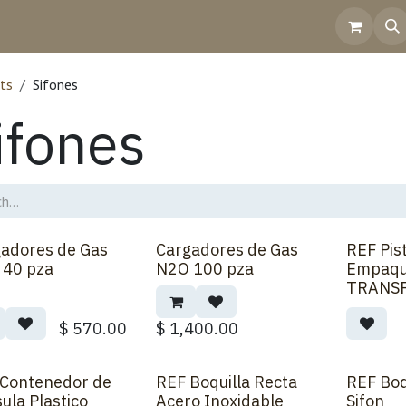
Home
Shop
Contact Us
Help
Invoicing
ts
Sifones
ifones
adores de Gas
Cargadores de Gas
REF Pis
 40 pza
N2O 100 pza
Empaq
TRANS
$
570.00
$
1,400.00
Contenedor de
REF Boquilla Recta
REF Boq
ula Plastico
Acero Inoxidable
Sifon