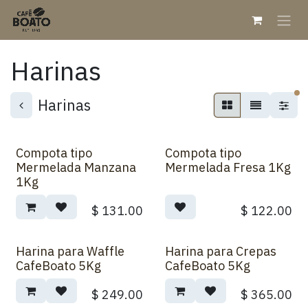
Skip to Content
Harinas
fi
Harinas
Compota tipo
Compota tipo
Mermelada Manzana
Mermelada Fresa 1Kg
1Kg
$
131.00
$
122.00
Harina para Waffle
Harina para Crepas
CafeBoato 5Kg
CafeBoato 5Kg
$
249.00
$
365.00