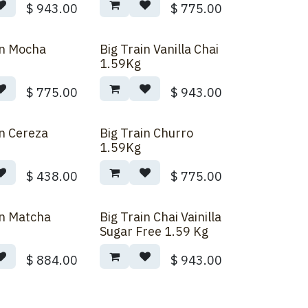
$
943.00
$
775.00
in Mocha
Big Train Vanilla Chai
1.59Kg
$
775.00
$
943.00
in Cereza
Big Train Churro
1.59Kg
$
438.00
$
775.00
in Matcha
Big Train Chai Vainilla
Sugar Free 1.59 Kg
$
884.00
$
943.00