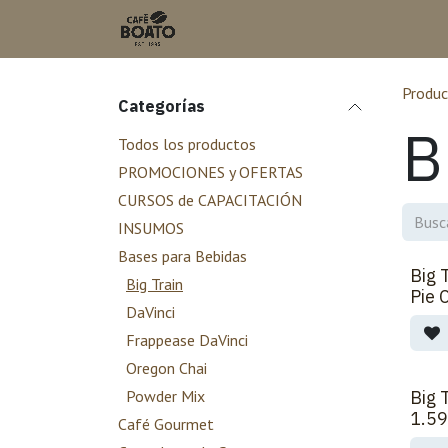
Ir al contenido
Inicio
Tienda en L
Produc
Categorías
B
Todos los productos
PROMOCIONES y OFERTAS
CURSOS de CAPACITACIÓN
INSUMOS
Bases para Bebidas
Big 
Big Train
Pie 
DaVinci
Frappease DaVinci
Oregon Chai
Powder Mix
Big 
1.5
Café Gourmet