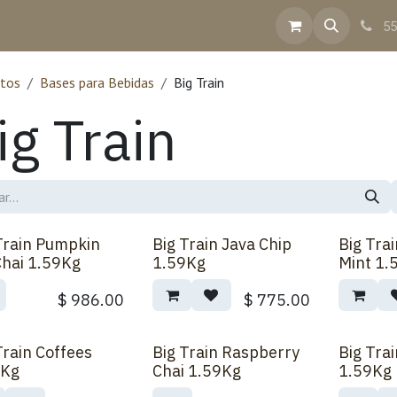
inea
Contacto
Ayuda
Facturación
55
tos
Bases para Bebidas
Big Train
ig Train
Train Pumpkin
Big Train Java Chip
Big Tra
Chai 1.59Kg
1.59Kg
Mint 1.
$
986.00
$
775.00
Train Coffees
Big Train Raspberry
Big Tra
Sobre Pedido
9Kg
Chai 1.59Kg
1.59Kg