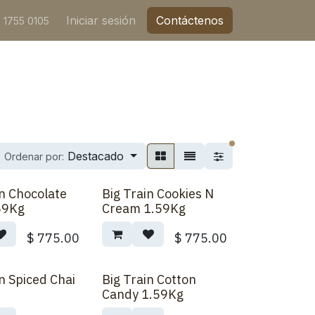
Iniciar sesión
Contáctenos
 1755 0105
filtros activos
Destacado
Ordenar por:
in Chocolate
Big Train Cookies N
59Kg
Cream 1.59Kg
$
775.00
$
775.00
in Spiced Chai
Big Train Cotton
Candy 1.59Kg