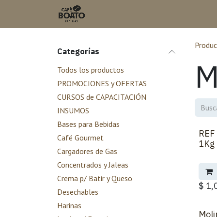
Ir al contenido
Inicio
Tienda en L
Produc
Categorías
M
Todos los productos
PROMOCIONES y OFERTAS
CURSOS de CAPACITACIÓN
INSUMOS
Bases para Bebidas
REF 
Café Gourmet
1Kg 
Cargadores de Gas
Concentrados y Jaleas
Crema p/ Batir y Queso
$
1,
Desechables
Harinas
Moli