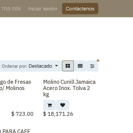
Iniciar sesión
Contáctenos
 1755 0105
filtros activos
Destacado
Ordenar por:
go de Fresas
Molino Cunill Jamaica
p/ Molinos
Acero Inox. Tolva 2
kg
$
723.00
$
18,171.26
 PARA CAFE