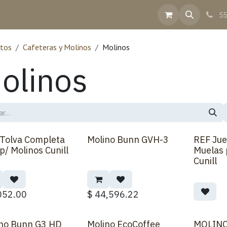
inea
Contacto
Ayuda
Facturación
55
tos
Cafeteras y Molinos
Molinos
olinos
Tolva Completa
Molino Bunn GVH-3
REF Jue
Sobre Pedido
p/ Molinos Cunill
Muelas 
Cunill
052.00
$
44,596.22
no Bunn G3 HD
Molino EcoCoffee
MOLINO