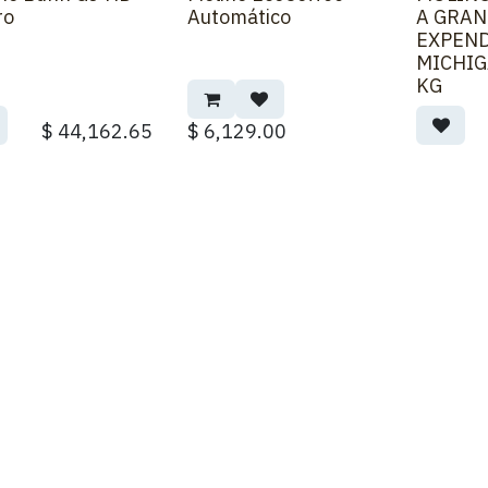
ro
Automático
A GRAN
EXPEND
MICHIG
KG
$
44,162.65
$
6,129.00