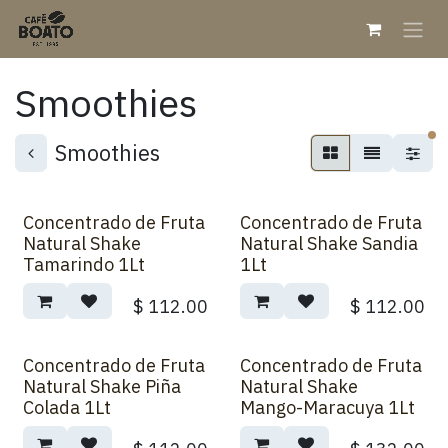
Ir al contenido
Smoothies
fi
Smoothies
Concentrado de Fruta
Concentrado de Fruta
Natural Shake
Natural Shake Sandia
Tamarindo 1Lt
1Lt
$
112.00
$
112.00
Concentrado de Fruta
Concentrado de Fruta
Natural Shake Piña
Natural Shake
Colada 1Lt
Mango-Maracuya 1Lt