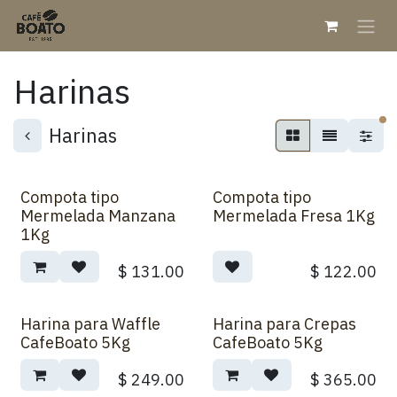
Ir al contenido
Harinas
fi
Harinas
Compota tipo
Compota tipo
Mermelada Manzana
Mermelada Fresa 1Kg
1Kg
$
131.00
$
122.00
Harina para Waffle
Harina para Crepas
CafeBoato 5Kg
CafeBoato 5Kg
$
249.00
$
365.00