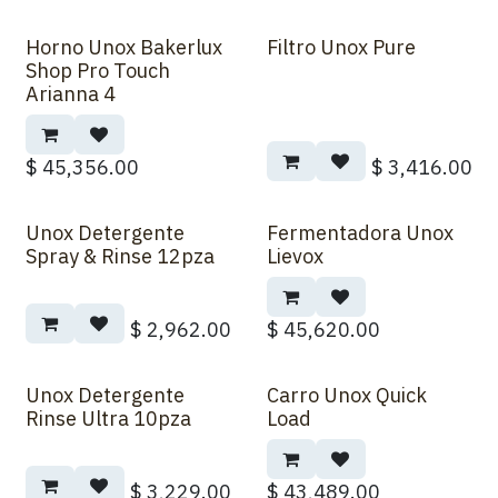
Horno Unox Bakerlux
Filtro Unox Pure
Shop Pro Touch
Arianna 4
$
45,356.00
$
3,416.00
Unox Detergente
Fermentadora Unox
Spray & Rinse 12pza
Lievox
$
2,962.00
$
45,620.00
Unox Detergente
Carro Unox Quick
Rinse Ultra 10pza
Load
$
3,229.00
$
43,489.00