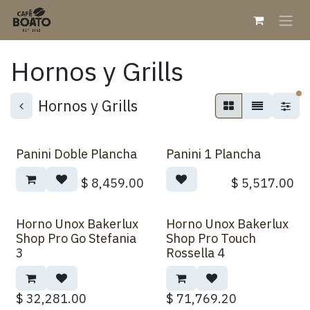
Ir al contenido
Hornos y Grills
fi
Hornos y Grills
Panini Doble Plancha
Panini 1 Plancha
$
8,459.00
$
5,517.00
Horno Unox Bakerlux
Horno Unox Bakerlux
Shop Pro Go Stefania
Shop Pro Touch
3
Rossella 4
$
32,281.00
$
71,769.20