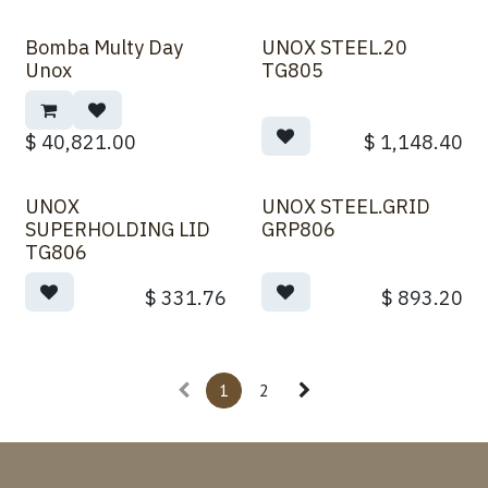
Bomba Multy Day
UNOX STEEL.20
Unox
TG805
$
40,821.00
$
1,148.40
UNOX
UNOX STEEL.GRID
SUPERHOLDING LID
GRP806
TG806
$
331.76
$
893.20
1
2