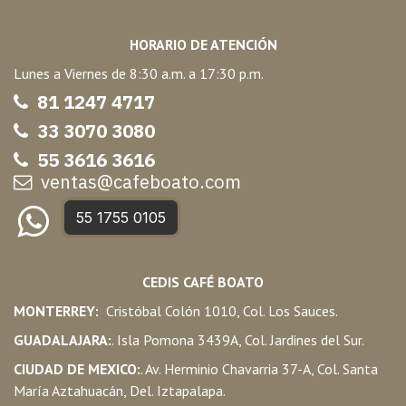
HORARIO DE ATENCIÓN
Lunes a Viernes de 8:30 a.m. a 17:30 p.m.
81 1247 47
17
33 3070 3080
55 3616 3616
ventas@cafeboato.com
55 1755 0105
CEDIS CAFÉ BOATO
MONTERREY:
Cristóbal Colón 1010, Col. Los Sauces.
GUADALAJARA:
. Isla Pomona 3439A, Col. Jardines del Sur.
CIUDAD DE MEXICO:
. Av. Herminio Chavarria 37-A, Col. Santa
María Aztahuacán, Del. Iztapalapa.