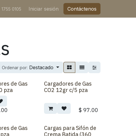
Iniciar sesión
Contáctenos
 1755 0105
as
Destacado
Ordenar por:
res de Gas
Cargadores de Gas
0 pza
CO2 12gr c/5 pza
.00
$
97.00
res de Gas
Cargas para Sifón de
 pza
Crema Batida (360