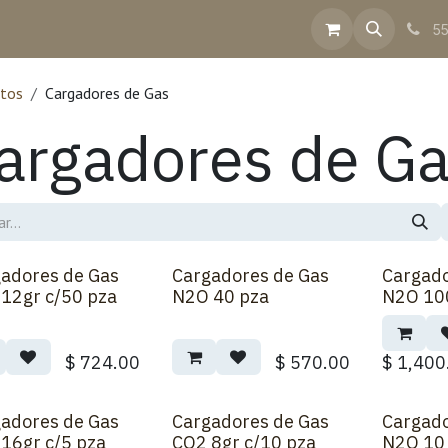
inea
Contacto
Ayuda
Facturación
55
tos
Cargadores de Gas
argadores de G
adores de Gas
Cargadores de Gas
Cargado
12gr c/50 pza
N2O 40 pza
N2O 10
$
724.00
$
570.00
$
1,400
adores de Gas
Cargadores de Gas
Cargado
16gr c/5 pza
CO2 8gr c/10 pza
N2O 10