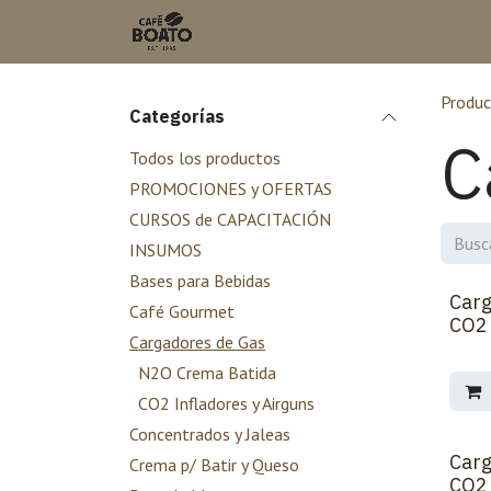
Ir al contenido
Inicio
Tienda en L
Produc
Categorías
C
Todos los productos
PROMOCIONES y OFERTAS
CURSOS de CAPACITACIÓN
INSUMOS
Bases para Bebidas
Carg
Café Gourmet
CO2 
Cargadores de Gas
N2O Crema Batida
CO2 Infladores y Airguns
Concentrados y Jaleas
Carg
Crema p/ Batir y Queso
CO2 