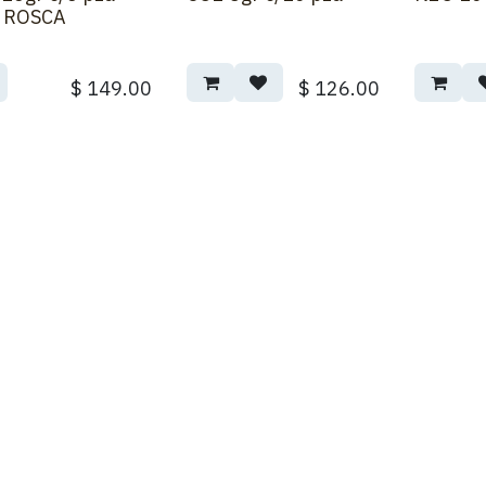
 ROSCA
$
149.00
$
126.00