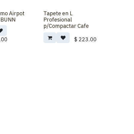
mo Airpot
Tapete en L
t BUNN
Profesional
p/Compactar Cafe
.00
$
223.00