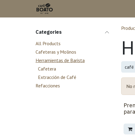
Skip to Content
Produc
Categories
H
All Products
Cafeteras y Molinos
Herramientas de Barista
Cafetera
Extracción de Café
Refacciones
No r
Pren
para