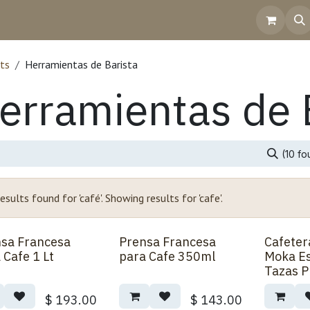
Home
Shop
Contact Us
Help
Invoicing
ts
Herramientas de Barista
erramientas de 
(10 f
esults found for '
café
'. Showing results for '
cafe
'.
sa Francesa
Prensa Francesa
Cafeter
 Cafe 1 Lt
para Cafe 350ml
Moka E
Tazas P
$
193.00
$
143.00