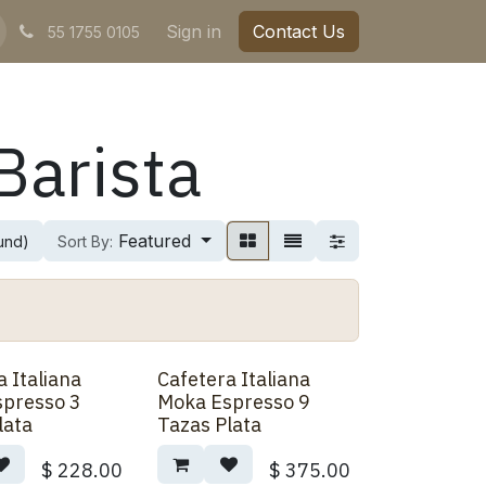
Sign in
Contact Us
55 1755 0105
Barista
Featured
ound)
Sort By:
a Italiana
Cafetera Italiana
spresso 3
Moka Espresso 9
lata
Tazas Plata
$
228.00
$
375.00