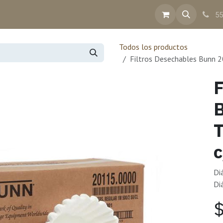
inea
Contacto
Ayuda
Facturación
55
Todos los productos
Filtros Desechables Bunn 
F
Di
Di