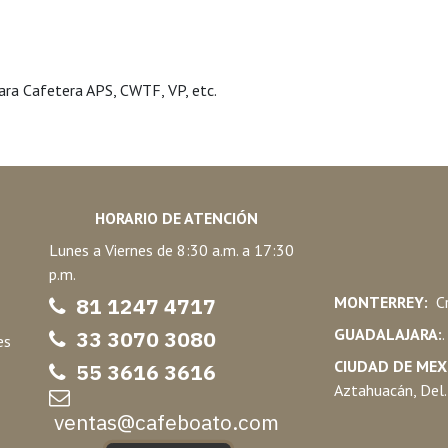
ra Cafetera APS, CWTF, VP, etc.
HORARIO DE ATENCIÓN
Lunes a Viernes de 8:30 a.m. a 17:30
p.m.
81 1247 47
17
MONTERREY:
Cr
GUADALAJARA:
33 3070 3080
es
CIUDAD DE MEX
55 3616 3616
Aztahuacán, Del.
ventas@cafeboato.com