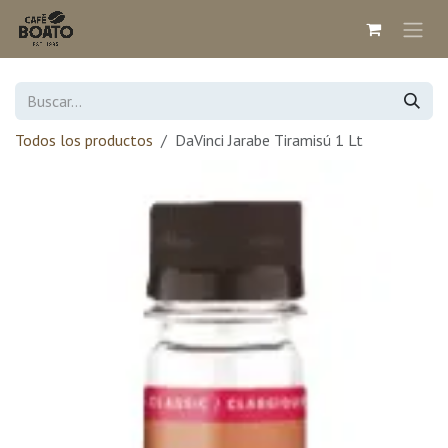
Ir al contenido
Todos los productos
DaVinci Jarabe Tiramisú 1 Lt