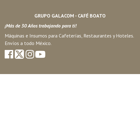
GRUPO GALACOM - CAFÉ BOATO
¡Más de 30 Años trabajando para ti!
Máquinas e Insumos para Cafeterías, Restaurantes y Hoteles.
Envíos a todo México.
HORARIO DE ATENCIÓN
Lunes a Viernes de 8:30 a.m. a 17:30 p.m.
81 1247 47
17
33 3070 3080
55 3616 3616