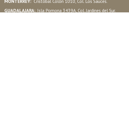
MONTERREY:
Cristóbal Colón 1010, Col. Los Sauces.
GUADALAJARA:
. Isla Pomona 3439A, Col. Jardines del Sur.
CIUDAD DE MEXICO:
. Av. Herminio Chavarria 37-A, Col. Santa
María Aztahuacán, Del. Iztapalapa.