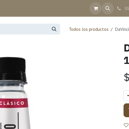
inea
Contacto
Ayuda
Facturación
55
Todos los productos
DaVinci
D
1