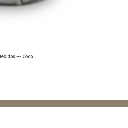
ebidas --- Coco
HORARIO DE ATENCIÓN
Lunes a Viernes de 8:30 a.m. a 17:30