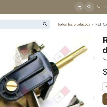
inea
Contacto
Ayuda
Facturación
55
Todos los productos
REF Co
R
d
Pa