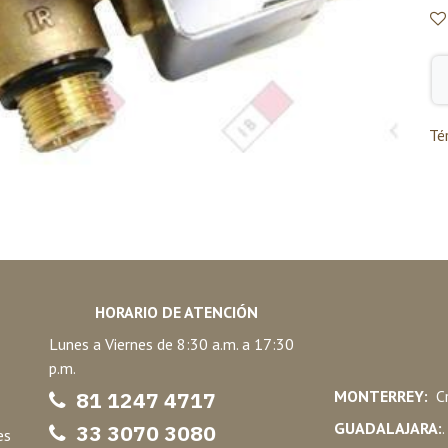
Té
HORARIO DE ATENCIÓN
Lunes a Viernes de 8:30 a.m. a 17:30
p.m.
81 1247 47
17
MONTERREY:
Cr
GUADALAJARA:
33 3070 3080
es