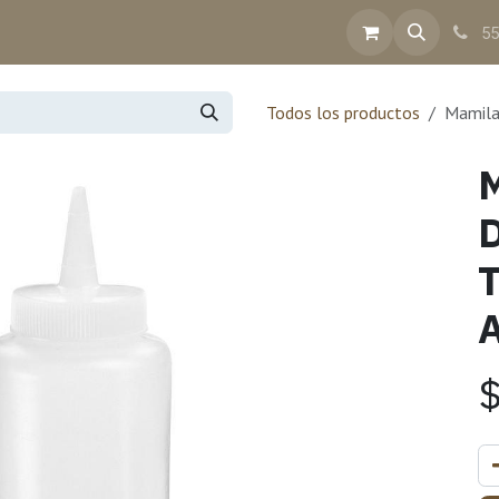
inea
Contacto
Ayuda
Facturación
55
Todos los productos
Mamila
M
T