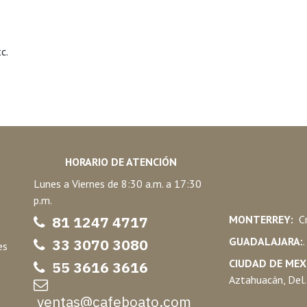
c.
HORARIO DE ATENCIÓN
Lunes a Viernes de 8:30 a.m. a 17:30
p.m.
81 1247 47
17
MONTERREY:
Cr
GUADALAJARA:
33 3070 3080
es
CIUDAD DE MEX
55 3616 3616
Aztahuacán, Del.
ventas@cafeboato.com