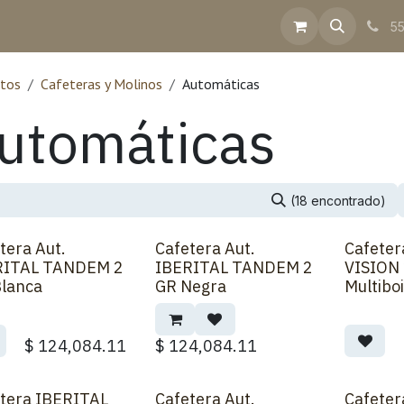
inea
Contacto
Ayuda
Facturación
55
tos
Cafeteras y Molinos
Automáticas
utomáticas
(18 encontrado)
tera Aut.
Cafetera Aut.
Cafeter
RITAL TANDEM 2
IBERITAL TANDEM 2
VISION
lanca
GR Negra
Multiboi
$
124,084.11
$
124,084.11
tera IBERITAL
Cafetera Aut.
Cafeter