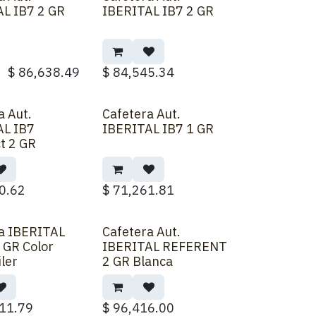
L IB7 2 GR
IBERITAL IB7 2 GR
$
86,638.49
$
84,545.34
a Aut.
Cafetera Aut.
AL IB7
IBERITAL IB7 1 GR
t 2 GR
0.62
$
71,261.81
a IBERITAL
Cafetera Aut.
 GR Color
IBERITAL REFERENT
iler
2 GR Blanca
11.79
$
96,416.00