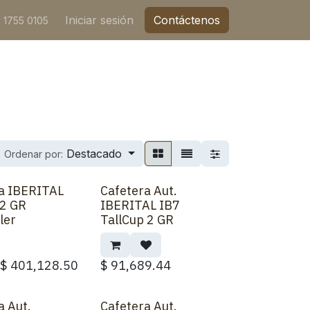
Iniciar sesión
Contáctenos
 1755 0105
Destacado
Ordenar por:
a IBERITAL
Cafetera Aut.
 2 GR
IBERITAL IB7
ler
TallCup 2 GR
$
401,128.50
$
91,689.44
a Aut.
Cafetera Aut.