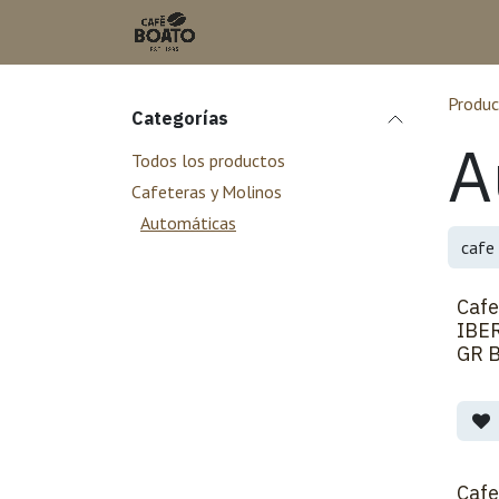
Ir al contenido
Inicio
Tienda en L
Produc
Categorías
A
Todos los productos
Cafeteras y Molinos
Automáticas
Cafe
IBE
GR B
Cafe