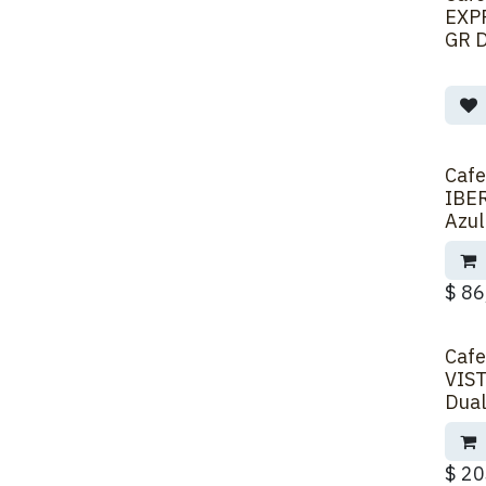
Sobre
EXP
GR D
Cafe
IBER
Azul
$
86
Cafe
VIST
Dual
$
20