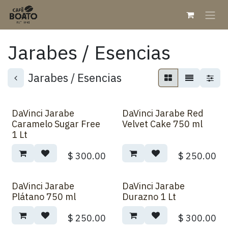
Ir al contenido
Jarabes / Esencias
Jarabes / Esencias
DaVinci Jarabe
DaVinci Jarabe Red
Caramelo Sugar Free
Velvet Cake 750 ml
1 Lt
$
300.00
$
250.00
DaVinci Jarabe
DaVinci Jarabe
Plátano 750 ml
Durazno 1 Lt
$
250.00
$
300.00