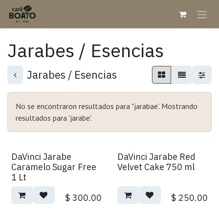
Ir al contenido
Jarabes / Esencias
Jarabes / Esencias
No se encontraron resultados para "
jarabae
'. Mostrando
resultados para '
jarabe
'.
DaVinci Jarabe
DaVinci Jarabe Red
Caramelo Sugar Free
Velvet Cake 750 ml
1 Lt
$
300.00
$
250.00