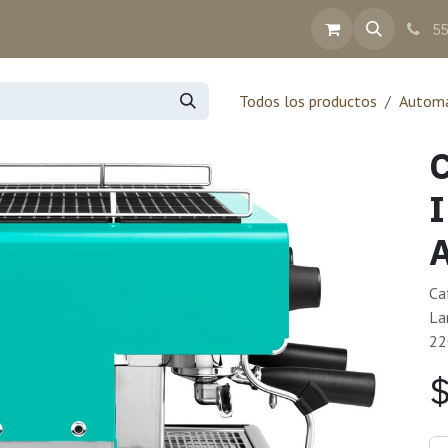
inea
Contacto
Ayuda
Facturación
55
Todos los productos
Automá
C
A
Ca
La
22