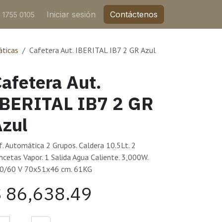
Iniciar sesión
Contáctenos
 1755 0105
ticas
Cafetera Aut. IBERITAL IB7 2 GR Azul
afetera Aut.
IBERITAL IB7 2 GR
zul
f. Automática 2 Grupos. Caldera 10.5Lt. 2
ncetas Vapor. 1 Salida Agua Caliente. 3,000W.
0/60 V 70x51x46 cm. 61KG
$
86,638.49