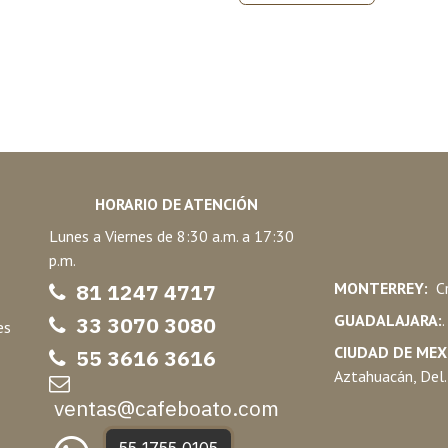
HORARIO DE ATENCIÓN
Lunes a Viernes de 8:30 a.m. a 17:30
p.m.
81 1247 47
17
MONTERREY:
Cr
GUADALAJARA:
33 3070 3080
es
CIUDAD DE MEX
55 3616 3616
Aztahuacán, Del.
ventas@cafeboato.com