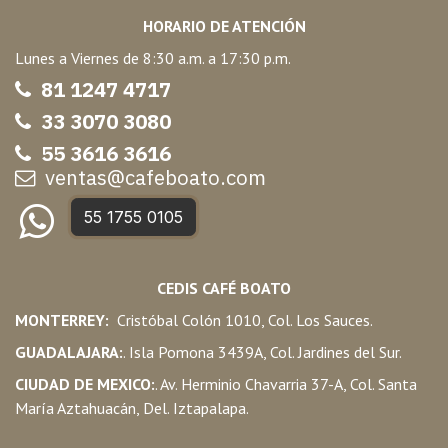
HORARIO DE ATENCIÓN
Lunes a Viernes de 8:30 a.m. a 17:30 p.m.
81 1247 47
17
33 3070 3080
55 3616 3616
ventas@cafeboato.com
55 1755 0105
CEDIS CAFÉ BOATO
MONTERREY:
Cristóbal Colón 1010, Col. Los Sauces.
GUADALAJARA:
. Isla Pomona 3439A, Col. Jardines del Sur.
CIUDAD DE MEXICO:
. Av. Herminio Chavarria 37-A, Col. Santa
María Aztahuacán, Del. Iztapalapa.