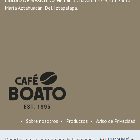
CIUDAD DE MEXICO:
. Av. Herminio Chavarria 37-A, Col. Santa
María Aztahuacán, Del. Iztapalapa.
•
Sobre nosotros
•
Productos
•
Aviso de Privacidad
Derechos de autor y nombre de la empresa
Español (MX)