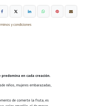
rminos y condiciones
e predomina en cada creación.
desde niños, mujeres embarazadas,
omento de comerte la fruta, es
ya, color amarillo, el de moras,