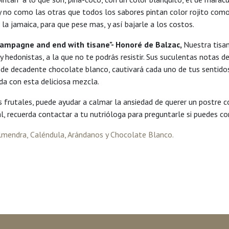
no como las otras que todos los sabores pintan color rojito como
la jamaica, para que pese mas, y así bajarle a los costos.
Champagne and end with tisane"- Honoré de Balzac
,
Nuestra tisa
 hedonistas, a la que no te podrás resistir. Sus suculentas notas 
de decadente chocolate blanco, cautivará cada uno de tus sentidos
a con esta deliciosa mezcla.
 frutales, puede ayudar a calmar la ansiedad de querer un postre 
al, recuerda contactar a tu nutrióloga para preguntarle si puedes co
lmendra, Caléndula, Arándanos y Chocolate Blanco.