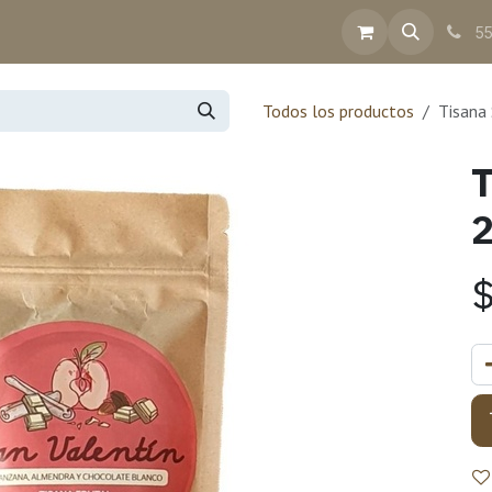
inea
Contacto
Ayuda
Facturación
55
Todos los productos
Tisana 
T