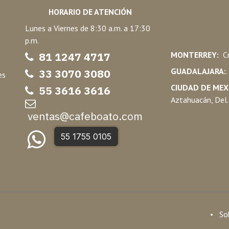
HORARIO DE ATENCIÓN
Lunes a Viernes de 8:30 a.m. a 17:30
p.m.
81 1247 47
17
MONTERREY:
Cr
GUADALAJARA:
33 3070 3080
es
CIUDAD DE MEX
55 3616 3616
Aztahuacán, Del.
ventas@cafeboato.com
55 1755 0105
•
So