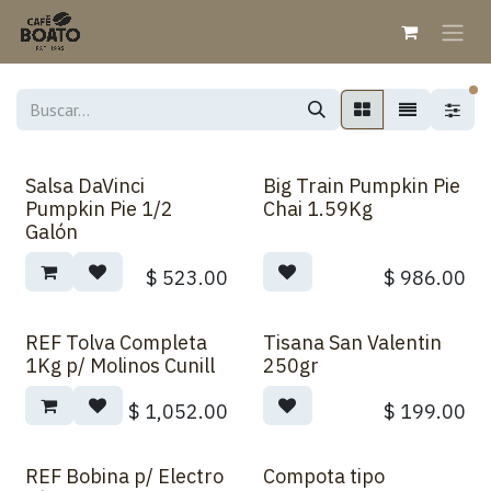
Ir al contenido
fi
Salsa DaVinci
Big Train Pumpkin Pie
Pumpkin Pie 1/2
Chai 1.59Kg
Galón
$
523.00
$
986.00
REF Tolva Completa
Tisana San Valentin
1Kg p/ Molinos Cunill
250gr
$
1,052.00
$
199.00
REF Bobina p/ Electro
Compota tipo