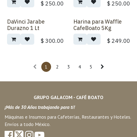
$
250.00
$
250.00
DaVinci Jarabe
Harina para Waffle
Durazno 1 Lt
CafeBoato 5Kg
$
300.00
$
249.00
1
2
3
4
5
GRUPO GALACOM - CAFÉ BOATO
¡Más de 30 Años trabajando para ti!
Máquinas e Insumos para Cafeterías, Restaurantes y Hoteles.
Envíos a todo México.