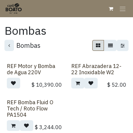
Skip to Content
Bombas
Bombas
REF Motor y Bomba
REF Abrazadera 12-
de Agua 220V
22 Inoxidable W2
$
10,390.00
$
52.00
REF Bomba Fluid O
Tech / Roto Flow
PA1504
$
3,244.00