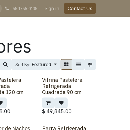
Sign in
Contact Us
55 1755 0105
ores
Featured
Sort By:
Pastelera
Vitrina Pastelera
r
Back Order
rada
Refrigerada
da 120 cm
Cuadrada 90 cm
8.00
$
49,845.00
or de Nachos
Barra Refrigerada