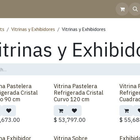
Home
Shop
Contact Us
Help
Invoicing
ts
Vitrinas y Exhibidores
Vitrinas y Exhibidores
itrinas y Exhibid
ina Pastelera
Vitrina Pastelera
Vitrina 
Order
Back Order
Back Orde
igerada Cristal
Refrigerada Cristal
Refrige
o 90 cm
Curvo 120 cm
Cuadra
,673.00
$
53,797.00
$
55,68
ina Exhibidor
Vitrina Sobre
Exhibid