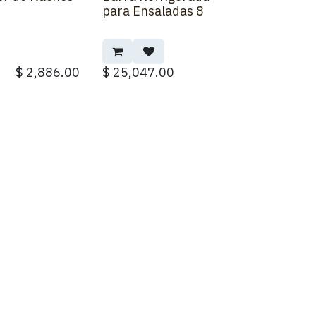
Back Order
para Ensaladas 8
$
2,886.00
$
25,047.00