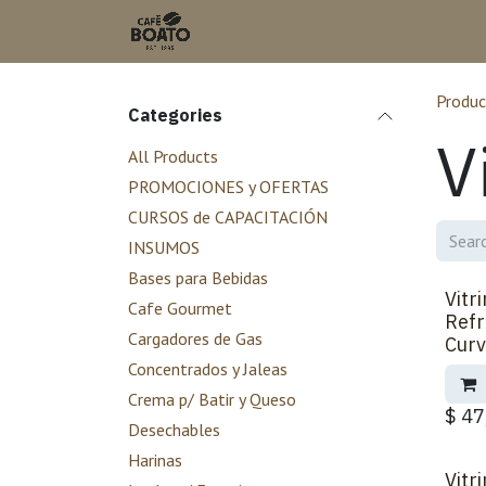
Skip to Content
Produc
Categories
V
All Products
PROMOCIONES y OFERTAS
CURSOS de CAPACITACIÓN
INSUMOS
Bases para Bebidas
Vitr
Back 
Cafe Gourmet
Refr
Cargadores de Gas
Curv
Concentrados y Jaleas
Crema p/ Batir y Queso
$
47
Desechables
Harinas
Vitr