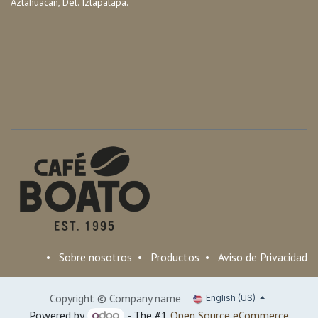
Aztahuacán, Del. Iztapalapa.
•
Sobre nosotros
•
Productos
•
Aviso de Privacidad
Copyright © Company name
English (US)
Powered by
- The #1
Open Source eCommerce