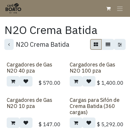
Ir al contenido
N2O Crema Batida
N2O Crema Batida
Cargadores de Gas
Cargadores de Gas
N2O 40 pza
N2O 100 pza
$
570.00
$
1,400.00
Cargadores de Gas
Cargas para Sifón de
N2O 10 pza
Crema Batida (360
cargas)
$
147.00
$
5,292.00