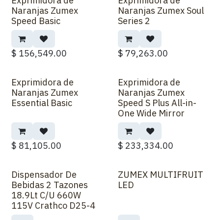
Exprimidora de
Exprimidora de
Sobre Pedido
Naranjas Zumex
Naranjas Zumex Soul
Speed Basic
Series 2
$
156,549.00
$
79,263.00
Exprimidora de
Exprimidora de
Sobre Pedido
Naranjas Zumex
Naranjas Zumex
Essential Basic
Speed S Plus All-in-
One Wide Mirror
$
81,105.00
$
233,334.00
Dispensador De
ZUMEX MULTIFRUIT
Nuevo!
Bebidas 2 Tazones
LED
18.9Lt C/U 660W
115V Crathco D25-4