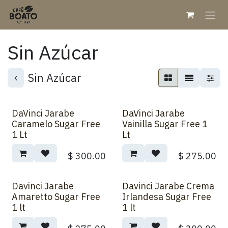
Ir al contenido
Sin Azúcar
Sin Azúcar
DaVinci Jarabe
DaVinci Jarabe
Caramelo Sugar Free
Vainilla Sugar Free 1
1 Lt
Lt
$
300.00
$
275.00
Davinci Jarabe
Davinci Jarabe Crema
Amaretto Sugar Free
Irlandesa Sugar Free
1 lt
1 lt