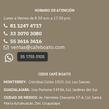
HORARIO DE ATENCIÓN
Lunes a Viernes de 8:30 a.m. a 17:30 p.m.
81 1247 47
17
33 3070 3080
55 3616 3616
ventas@cafeboato.com
55 1755 0105
CEDIS CAFÉ BOATO
MONTERREY:
Cristóbal Colón 1010, Col. Los Sauces.
GUADALAJARA:
. Isla Pomona 3439A, Col. Jardines del Sur.
CIUDAD DE MEXICO:
. Av. Herminio Chavarria 37-A, Col. Santa
María Aztahuacán, Del. Iztapalapa.